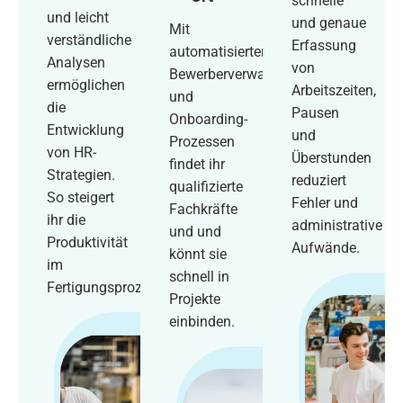
schnelle
und leicht
und genaue
Mit
verständliche
Erfassung
automatisierter
Analysen
von
Bewerberverwaltung
ermöglichen
Arbeitszeiten,
und
die
Pausen
Onboarding-
Entwicklung
und
Prozessen
von HR-
Überstunden
findet ihr
Strategien.
reduziert
qualifizierte
So steigert
Fehler und
Fachkräfte
ihr die
administrative
und und
Produktivität
Aufwände.
könnt sie
im
schnell in
Fertigungsprozess.
Projekte
einbinden.