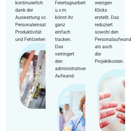
kontinuierlich
Feiertagsarbeit
wenigen
dank der
u.v.m.
Klicks
Auswertung von
könnt ihr
erstellt. Das
Personaleinsatz,
ganz
reduziert
Produktivität
einfach
sowohl den
und Fehlzeiten.
tracken.
Personalaufwan
Das
als auch
verringert
die
den
Projektkosten.
administrativen
Aufwand.