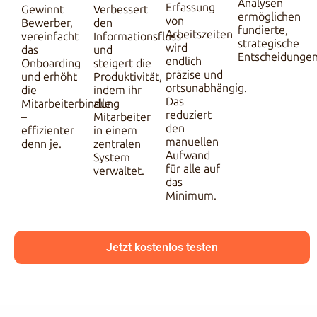
Analysen
Erfassung
Gewinnt
Verbessert
ermöglichen
von
Bewerber,
den
fundierte,
Arbeitszeiten
vereinfacht
Informationsfluss
strategische
wird
das
und
Entscheidungen
endlich
Onboarding
steigert die
präzise und
und erhöht
Produktivität,
ortsunabhängig.
die
indem ihr
Das
Mitarbeiterbindung
alle
reduziert
–
Mitarbeiter
den
effizienter
in einem
manuellen
denn je.
zentralen
Aufwand
System
für alle auf
verwaltet.
das
Minimum.
Jetzt kostenlos testen