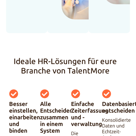
Ideale HR-Lösungen für eure
Branche von TalentMore
Besser
Alle
Einfache
Datenbasier
einstellen,
Entscheider
Zeiterfassung
entscheiden
einarbeiten
zusammen
und -
Konsolidierte
und
in einem
verwaltung
Daten und
binden
System
Echtzeit-
Die