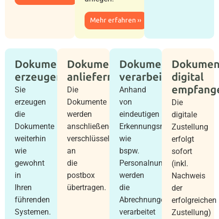
Mehr erfahren ››
Dokumente
Dokumente
Dokumente
Dokumen
erzeugen:
anliefern:
verarbeiten:
digital
empfange
Sie
Die
Anhand
erzeugen
Dokumente
von
Die
die
werden
eindeutigen
digitale
Dokumente
anschließend
Erkennungsmerkmalen,
Zustellung
weiterhin
verschlüsselt
wie
erfolgt
wie
an
bspw.
sofort
gewohnt
die
Personalnummer,
(inkl.
in
postbox
werden
Nachweis
Ihren
übertragen.
die
der
führenden
Abrechnungen
erfolgreichen
Systemen.
verarbeitet
Zustellung)