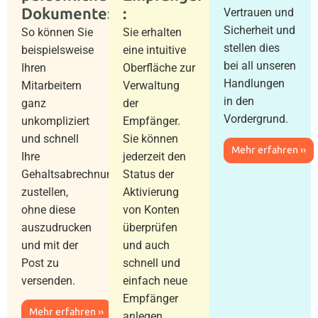
Dokumente:
:
Vertrauen und
Sicherheit und
So können Sie
Sie erhalten
stellen dies
beispielsweise
eine intuitive
bei all unseren
Ihren
Oberfläche zur
Handlungen
Mitarbeitern
Verwaltung
in den
ganz
der
Vordergrund.
unkompliziert
Empfänger.
und schnell
Sie können
Mehr erfahren ››
Ihre
jederzeit den
Gehaltsabrechnungen
Status der
zustellen,
Aktivierung
ohne diese
von Konten
auszudrucken
überprüfen
und mit der
und auch
Post zu
schnell und
versenden.
einfach neue
Empfänger
Mehr erfahren ››
anlegen.